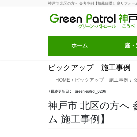
コ
ナ
神戸市 北区の方へ 参考事例【植栽目隠し 庭リフォー
ン
ビ
テ
ゲ
ン
ー
ツ
シ
に
ョ
ホーム
庭・造
移
ン
動
に
移
ピックアップ 施工事例
動
HOME
ピックアップ 施工事例
/ 最終更新日 :
green-patrol_0206
神戸市 北区の方へ
ム 施工事例】