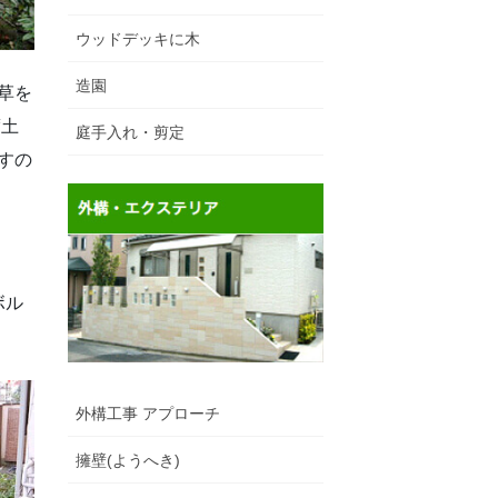
ウッドデッキに木
造園
草を
度土
庭手入れ・剪定
すの
ボル
外構工事 アプローチ
擁壁(ようへき)