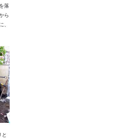
を落
から
に、
リと