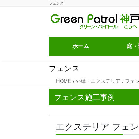
コ
ナ
フェンス
ン
ビ
テ
ゲ
ン
ー
ツ
シ
に
ョ
ホーム
庭・造
移
ン
動
に
移
フェンス
動
HOME
外構・エクステリア
フェ
フェンス施工事例
エクステリア フェン