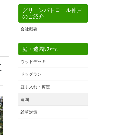
グリーンパトロール神戸
のご紹介
会社概要
庭・造園ﾘﾌｫｰﾑ
ウッドデッキ
工
ドッグラン
庭手入れ・剪定
造園
雑草対策