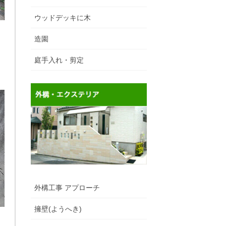
ウッドデッキに木
造園
き
目
庭手入れ・剪定
外構工事 アプローチ
擁壁(ようへき)