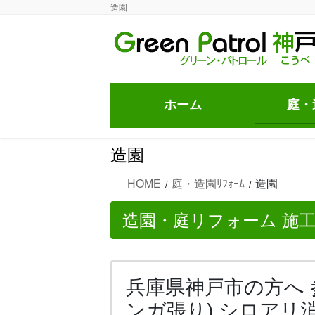
コ
ナ
造園
ン
ビ
テ
ゲ
ン
ー
ツ
シ
に
ョ
ホーム
庭・造
移
ン
動
に
移
造園
動
HOME
庭・造園ﾘﾌｫｰﾑ
造園
造園・庭リフォーム 施
兵庫県神戸市の方へ 
ンガ張り) シロアリ