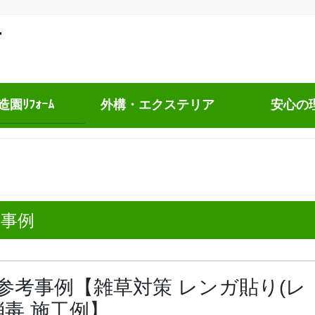
園ﾘﾌｫｰﾑ
外構・エクステリア
安心の
工事例
参考事例【雑草対策 レンガ貼り(レ
消毒 施工例】