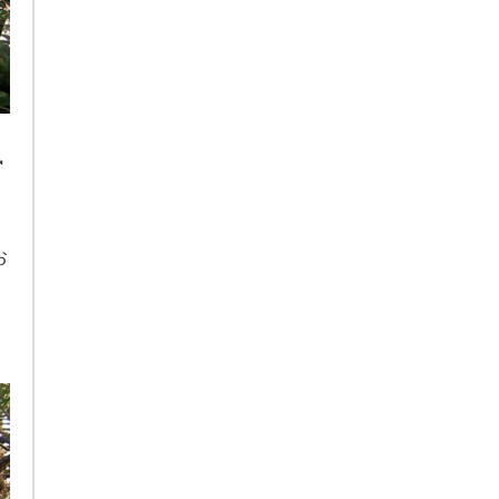
風
。
お