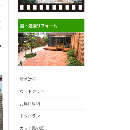
と
お
て
の
な
雑草対策
ウッドデッキ
お庭に収納
ドッグラン
カフェ風の庭