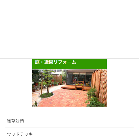
ゲ
ー
シ
ョ
ン
雑草対策
ウッドデッキ